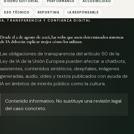
DISEÑO EDITORIAL
PERFORMANCE
ACCESIBILIDAD
SEO TÉCNICO
REPORTING
IA RESPONSABLE
IA, TRANSPARENCIA Y CONFIANZA DIGITAL
Desde el 2 de agosto de 2026, las webs que usen determinados sistemas
de IA deberán explicar mejor cómo los utilizan.
Las obligaciones de transparencia del artículo 50 de la
Ley de IA de la Unión Europea pueden afectar a chatbots,
asistentes, contenidos sintéticos, deepfakes, imágenes
generadas, audio, vídeo y textos publicados con ayuda de
IA en ámbitos de interés público como la cultura.
Contenido informativo. No sustituye una revisión legal
del caso concreto.