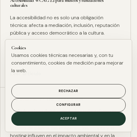
Accesibilidad WCAG 2.2 para museos y fundaciones
culturales
La accesibilidad no es solo una obligación
técnica: afecta a mediación, inclusión, reputación
pública y acceso democrático a la cultura.
Cookies
Usamos cookies técnicas necesarias y, con tu
consentimiento, cookies de medición para mejorar
la web.
Leer artículo
RECHAZAR
ESG DIGITAL
·
27 ENE. 2025
·
4 MIN
CONFIGURAR
Huella de carbono digital: cómo medir y reducir el impacto
ESG de una web
ACEPTAR
El peso de página, las imágenes, los scripts y el
hosting influyen en el impacto ambiental y en la