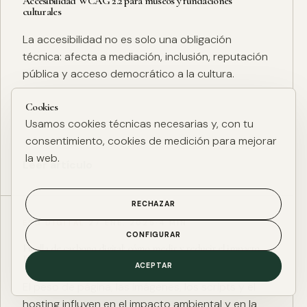
Accesibilidad WCAG 2.2 para museos y fundaciones
culturales
La accesibilidad no es solo una obligación
técnica: afecta a mediación, inclusión, reputación
pública y acceso democrático a la cultura.
Cookies
Usamos cookies técnicas necesarias y, con tu
consentimiento, cookies de medición para mejorar
la web.
Leer artículo
RECHAZAR
ESG DIGITAL
·
27 ENE. 2025
·
4 MIN
CONFIGURAR
Huella de carbono digital: cómo medir y reducir el impacto
ESG de una web
ACEPTAR
El peso de página, las imágenes, los scripts y el
hosting influyen en el impacto ambiental y en la