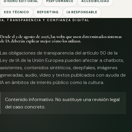
DISEÑO EDITORIAL
PERFORMANCE
ACCESIBILIDAD
SEO TÉCNICO
REPORTING
IA RESPONSABLE
IA, TRANSPARENCIA Y CONFIANZA DIGITAL
Desde el 2 de agosto de 2026, las webs que usen determinados sistemas
de IA deberán explicar mejor cómo los utilizan.
Las obligaciones de transparencia del artículo 50 de la
Ley de IA de la Unión Europea pueden afectar a chatbots,
asistentes, contenidos sintéticos, deepfakes, imágenes
generadas, audio, vídeo y textos publicados con ayuda de
IA en ámbitos de interés público como la cultura.
Contenido informativo. No sustituye una revisión legal
del caso concreto.