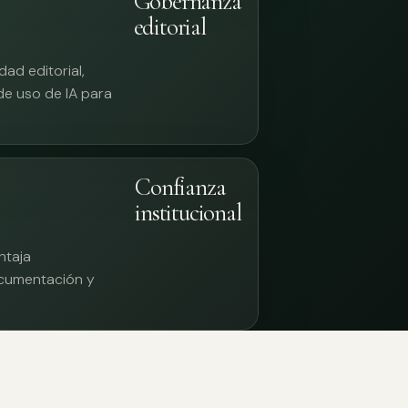
Gobernanza
editorial
ad editorial,
 de uso de IA para
Confianza
institucional
ntaja
documentación y