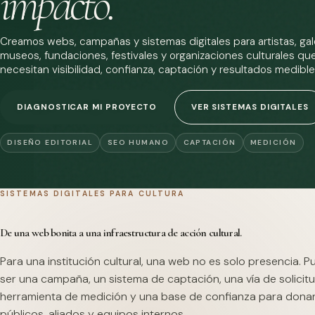
impacto.
Creamos webs, campañas y sistemas digitales para artistas, gale
museos, fundaciones, festivales y organizaciones culturales qu
necesitan visibilidad, confianza, captación y resultados medible
DIAGNOSTICAR MI PROYECTO
VER SISTEMAS DIGITALES
DISEÑO EDITORIAL
SEO HUMANO
CAPTACIÓN
MEDICIÓN
SISTEMAS DIGITALES PARA CULTURA
De una web bonita a una infraestructura de acción cultural.
Para una institución cultural, una web no es solo presencia. 
ser una campaña, un sistema de captación, una vía de solicitu
herramienta de medición y una base de confianza para dona
públicos, aliados y equipos internos.