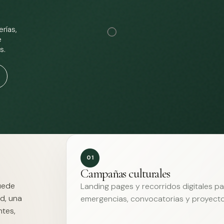
rías,
e
s.
01
Campañas culturales
Puede
Landing pages y recorridos digitales p
d, una
emergencias, convocatorias y proyecto
ntes,