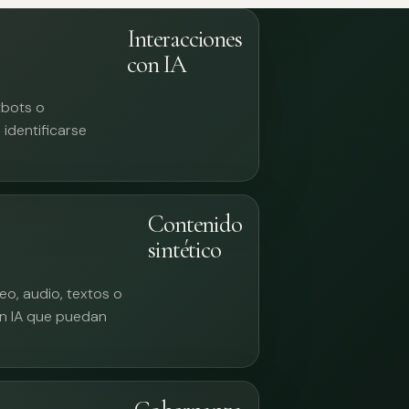
Interacciones
con IA
tbots o
identificarse
Contenido
sintético
eo, audio, textos o
n IA que puedan