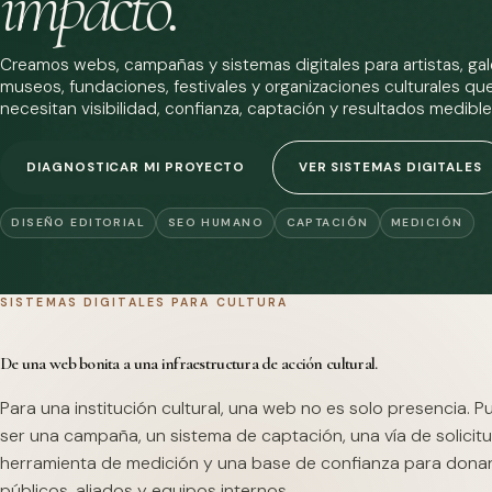
impacto.
Creamos webs, campañas y sistemas digitales para artistas, gale
museos, fundaciones, festivales y organizaciones culturales qu
necesitan visibilidad, confianza, captación y resultados medible
DIAGNOSTICAR MI PROYECTO
VER SISTEMAS DIGITALES
DISEÑO EDITORIAL
SEO HUMANO
CAPTACIÓN
MEDICIÓN
SISTEMAS DIGITALES PARA CULTURA
De una web bonita a una infraestructura de acción cultural.
Para una institución cultural, una web no es solo presencia. 
ser una campaña, un sistema de captación, una vía de solicitu
herramienta de medición y una base de confianza para dona
públicos, aliados y equipos internos.