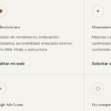
●
✦
itoría técnica
Mantenimient
isión de rendimiento, indexación,
Mejoras co
adatos, accesibilidad, enlazado interno,
optimizac
re Web Vitals y estructura.
contenidos
ditar mi web
Solicitar
⌖
◇
gle Ads Grants
IA y transpa