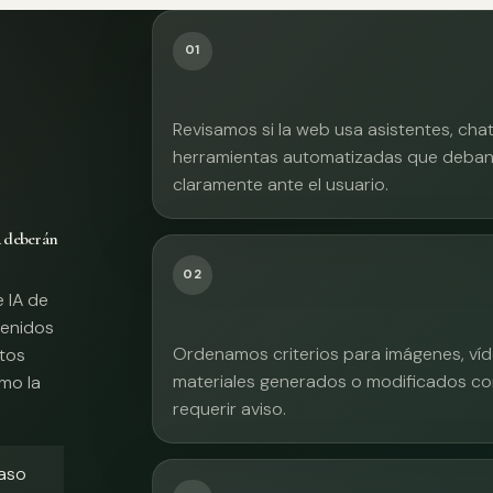
01
Revisamos si la web usa asistentes, cha
herramientas automatizadas que deban 
claramente ante el usuario.
A deberán
02
e IA de
tenidos
Ordenamos criterios para imágenes, víd
xtos
materiales generados o modificados co
mo la
requerir aviso.
caso