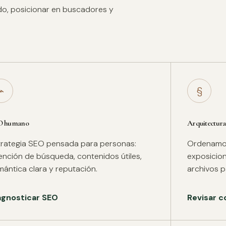
ido, posicionar en buscadores y
⌁
§
O humano
Arquitectura
trategia SEO pensada para personas:
Ordenamos 
tención de búsqueda, contenidos útiles,
exposicion
mántica clara y reputación.
archivos pa
agnosticar SEO
Revisar c