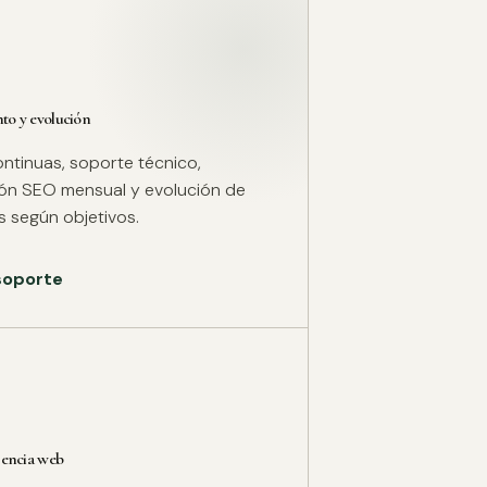
o y evolución
ntinuas, soporte técnico,
ión SEO mensual y evolución de
 según objetivos.
 soporte
rencia web