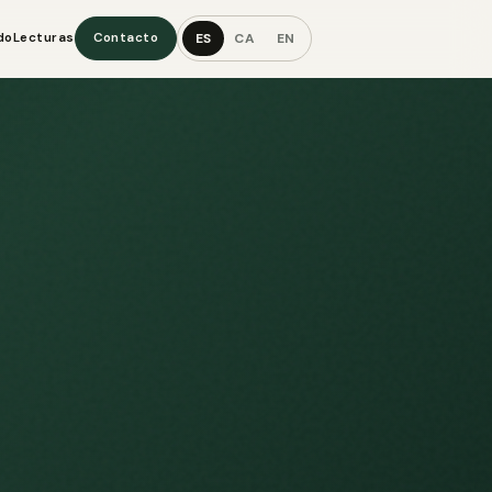
ES
CA
EN
do
Lecturas
Contacto