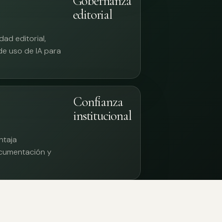
Gobernanza
editorial
ad editorial,
 de uso de IA para
Confianza
institucional
ntaja
documentación y