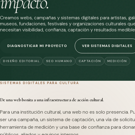
impacto.
Creamos webs, campañas y sistemas digitales para artistas, gale
museos, fundaciones, festivales y organizaciones culturales qu
necesitan visibilidad, confianza, captación y resultados medible
DIAGNOSTICAR MI PROYECTO
VER SISTEMAS DIGITALES
DISEÑO EDITORIAL
SEO HUMANO
CAPTACIÓN
MEDICIÓN
SISTEMAS DIGITALES PARA CULTURA
De una web bonita a una infraestructura de acción cultural.
Para una institución cultural, una web no es solo presencia. 
ser una campaña, un sistema de captación, una vía de solicitu
herramienta de medición y una base de confianza para dona
públicos, aliados y equipos internos.