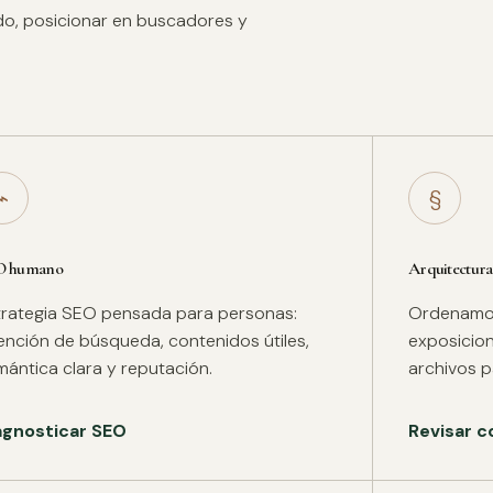
ido, posicionar en buscadores y
⌁
§
O humano
Arquitectura
trategia SEO pensada para personas:
Ordenamos 
tención de búsqueda, contenidos útiles,
exposicion
mántica clara y reputación.
archivos pa
agnosticar SEO
Revisar c