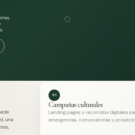
rías,
e
s.
01
Campañas culturales
Puede
Landing pages y recorridos digitales p
d, una
emergencias, convocatorias y proyecto
ntes,