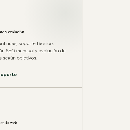
o y evolución
ntinuas, soporte técnico,
ión SEO mensual y evolución de
 según objetivos.
 soporte
rencia web