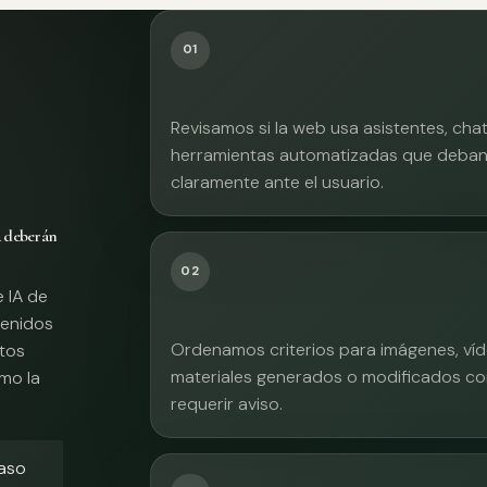
01
Revisamos si la web usa asistentes, cha
herramientas automatizadas que deban 
claramente ante el usuario.
A deberán
02
e IA de
tenidos
Ordenamos criterios para imágenes, víd
xtos
materiales generados o modificados co
mo la
requerir aviso.
caso