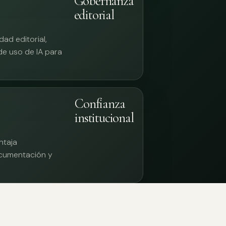
Gobernanza
editorial
ad editorial,
 de uso de IA para
Confianza
institucional
ntaja
documentación y