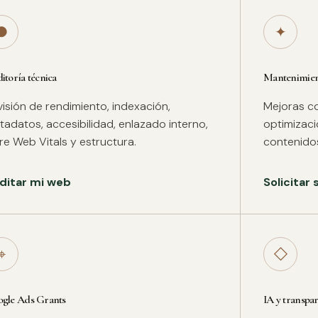
●
✦
itoría técnica
Mantenimient
isión de rendimiento, indexación,
Mejoras co
adatos, accesibilidad, enlazado interno,
optimizac
re Web Vitals y estructura.
contenidos
ditar mi web
Solicitar
⌖
◇
gle Ads Grants
IA y transpa