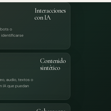
Interacciones
con IA
tbots o
identificarse
Contenido
sintético
eo, audio, textos o
n IA que puedan