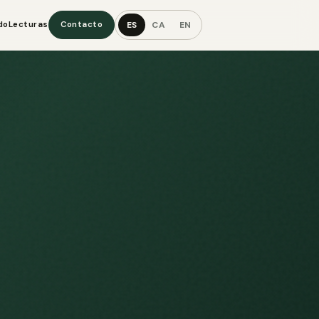
ES
CA
EN
do
Lecturas
Contacto