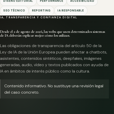
DISEÑO EDITORIAL
PERFORMANCE
ACCESIBILIDAD
SEO TÉCNICO
REPORTING
IA RESPONSABLE
IA, TRANSPARENCIA Y CONFIANZA DIGITAL
Desde el 2 de agosto de 2026, las webs que usen determinados sistemas
de IA deberán explicar mejor cómo los utilizan.
Las obligaciones de transparencia del artículo 50 de la
Ley de IA de la Unión Europea pueden afectar a chatbots,
asistentes, contenidos sintéticos, deepfakes, imágenes
generadas, audio, vídeo y textos publicados con ayuda de
IA en ámbitos de interés público como la cultura.
Contenido informativo. No sustituye una revisión legal
del caso concreto.