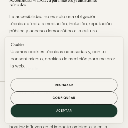
Accesibilidad WCAG 2.2 para museos y fundaciones
culturales
La accesibilidad no es solo una obligación
técnica: afecta a mediación, inclusión, reputación
pública y acceso democrático a la cultura.
Cookies
Usamos cookies técnicas necesarias y, con tu
consentimiento, cookies de medición para mejorar
la web.
Leer artículo
RECHAZAR
ESG DIGITAL
·
27 ENE. 2025
·
4 MIN
CONFIGURAR
Huella de carbono digital: cómo medir y reducir el impacto
ESG de una web
ACEPTAR
El peso de página, las imágenes, los scripts y el
hosting influyen en el impacto ambiental y en la