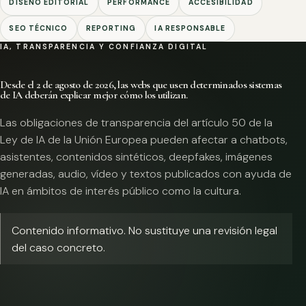
DISEÑO EDITORIAL
PERFORMANCE
ACCESIBILIDAD
SEO TÉCNICO
REPORTING
IA RESPONSABLE
IA, TRANSPARENCIA Y CONFIANZA DIGITAL
Desde el 2 de agosto de 2026, las webs que usen determinados sistemas
de IA deberán explicar mejor cómo los utilizan.
Las obligaciones de transparencia del artículo 50 de la
Ley de IA de la Unión Europea pueden afectar a chatbots,
asistentes, contenidos sintéticos, deepfakes, imágenes
generadas, audio, vídeo y textos publicados con ayuda de
IA en ámbitos de interés público como la cultura.
Contenido informativo. No sustituye una revisión legal
del caso concreto.