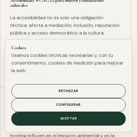
Accesibilidad WCAG 2.2 para museos y fundaciones
culturales
La accesibilidad no es solo una obligación
técnica: afecta a mediación, inclusión, reputación
pública y acceso democrático a la cultura.
Cookies
Usamos cookies técnicas necesarias y, con tu
consentimiento, cookies de medición para mejorar
la web.
Leer artículo
RECHAZAR
ESG DIGITAL
·
27 ENE. 2025
·
4 MIN
CONFIGURAR
Huella de carbono digital: cómo medir y reducir el impacto
ESG de una web
ACEPTAR
El peso de página, las imágenes, los scripts y el
hosting influyen en el impacto ambiental y en la