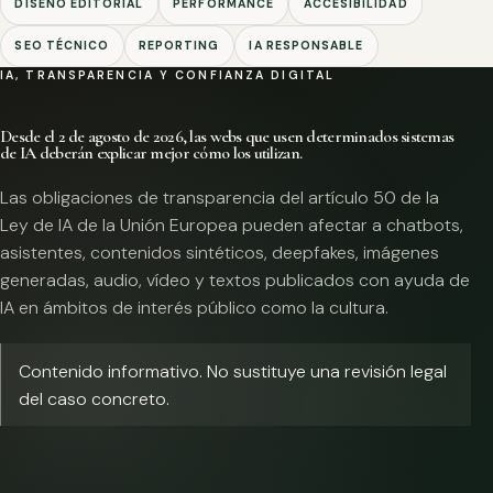
DISEÑO EDITORIAL
PERFORMANCE
ACCESIBILIDAD
SEO TÉCNICO
REPORTING
IA RESPONSABLE
IA, TRANSPARENCIA Y CONFIANZA DIGITAL
Desde el 2 de agosto de 2026, las webs que usen determinados sistemas
de IA deberán explicar mejor cómo los utilizan.
Las obligaciones de transparencia del artículo 50 de la
Ley de IA de la Unión Europea pueden afectar a chatbots,
asistentes, contenidos sintéticos, deepfakes, imágenes
generadas, audio, vídeo y textos publicados con ayuda de
IA en ámbitos de interés público como la cultura.
Contenido informativo. No sustituye una revisión legal
del caso concreto.