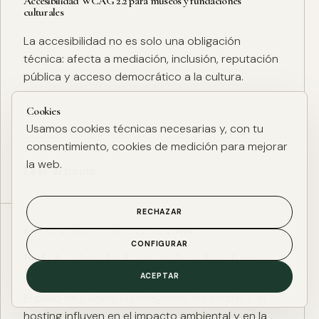
Accesibilidad WCAG 2.2 para museos y fundaciones
culturales
La accesibilidad no es solo una obligación
técnica: afecta a mediación, inclusión, reputación
pública y acceso democrático a la cultura.
Cookies
Usamos cookies técnicas necesarias y, con tu
consentimiento, cookies de medición para mejorar
la web.
Leer artículo
RECHAZAR
ESG DIGITAL
·
27 ENE. 2025
·
4 MIN
CONFIGURAR
Huella de carbono digital: cómo medir y reducir el impacto
ESG de una web
ACEPTAR
El peso de página, las imágenes, los scripts y el
hosting influyen en el impacto ambiental y en la