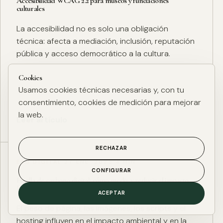
Accesibilidad WCAG 2.2 para museos y fundaciones
culturales
La accesibilidad no es solo una obligación
técnica: afecta a mediación, inclusión, reputación
pública y acceso democrático a la cultura.
Cookies
Usamos cookies técnicas necesarias y, con tu
consentimiento, cookies de medición para mejorar
la web.
Leer artículo
RECHAZAR
ESG DIGITAL
·
27 ENE. 2025
·
4 MIN
CONFIGURAR
Huella de carbono digital: cómo medir y reducir el impacto
ESG de una web
ACEPTAR
El peso de página, las imágenes, los scripts y el
hosting influyen en el impacto ambiental y en la