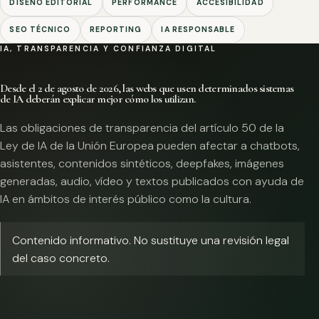
DISEÑO EDITORIAL
PERFORMANCE
ACCESIBILIDAD
SEO TÉCNICO
REPORTING
IA RESPONSABLE
IA, TRANSPARENCIA Y CONFIANZA DIGITAL
Desde el 2 de agosto de 2026, las webs que usen determinados sistemas
de IA deberán explicar mejor cómo los utilizan.
Las obligaciones de transparencia del artículo 50 de la
Ley de IA de la Unión Europea pueden afectar a chatbots,
asistentes, contenidos sintéticos, deepfakes, imágenes
generadas, audio, vídeo y textos publicados con ayuda de
IA en ámbitos de interés público como la cultura.
Contenido informativo. No sustituye una revisión legal
del caso concreto.