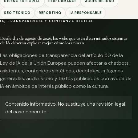
DISEÑO EDITORIAL
PERFORMANCE
ACCESIBILIDAD
SEO TÉCNICO
REPORTING
IA RESPONSABLE
IA, TRANSPARENCIA Y CONFIANZA DIGITAL
Desde el 2 de agosto de 2026, las webs que usen determinados sistemas
de IA deberán explicar mejor cómo los utilizan.
Las obligaciones de transparencia del artículo 50 de la
Ley de IA de la Unión Europea pueden afectar a chatbots,
asistentes, contenidos sintéticos, deepfakes, imágenes
generadas, audio, vídeo y textos publicados con ayuda de
IA en ámbitos de interés público como la cultura.
Contenido informativo. No sustituye una revisión legal
del caso concreto.