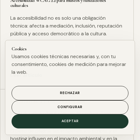
Accesibilidad WCAG 2.2 para museos y fundaciones
culturales
La accesibilidad no es solo una obligación
técnica: afecta a mediación, inclusión, reputación
pública y acceso democrático a la cultura.
Cookies
Usamos cookies técnicas necesarias y, con tu
consentimiento, cookies de medición para mejorar
la web.
Leer artículo
RECHAZAR
ESG DIGITAL
·
27 ENE. 2025
·
4 MIN
CONFIGURAR
Huella de carbono digital: cómo medir y reducir el impacto
ESG de una web
ACEPTAR
El peso de página, las imágenes, los scripts y el
hosting influyen en el impacto ambiental y en la