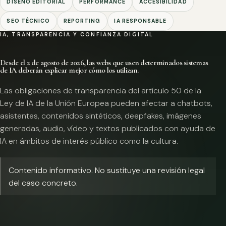
DISEÑO EDITORIAL
PERFORMANCE
ACCESIBILIDAD
SEO TÉCNICO
REPORTING
IA RESPONSABLE
IA, TRANSPARENCIA Y CONFIANZA DIGITAL
Desde el 2 de agosto de 2026, las webs que usen determinados sistemas
de IA deberán explicar mejor cómo los utilizan.
Las obligaciones de transparencia del artículo 50 de la
Ley de IA de la Unión Europea pueden afectar a chatbots,
asistentes, contenidos sintéticos, deepfakes, imágenes
generadas, audio, vídeo y textos publicados con ayuda de
IA en ámbitos de interés público como la cultura.
Contenido informativo. No sustituye una revisión legal
del caso concreto.