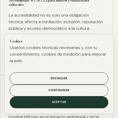
Accesibilidad WCAG 2.2 para museos y fundaciones
culturales
La accesibilidad no es solo una obligación
técnica: afecta a mediación, inclusión, reputación
pública y acceso democrático a la cultura.
Cookies
Usamos cookies técnicas necesarias y, con tu
consentimiento, cookies de medición para mejorar
la web.
Leer artículo
RECHAZAR
ESG DIGITAL
·
27 ENE. 2025
·
4 MIN
CONFIGURAR
Huella de carbono digital: cómo medir y reducir el impacto
ESG de una web
ACEPTAR
El peso de página, las imágenes, los scripts y el
hosting influyen en el impacto ambiental y en la