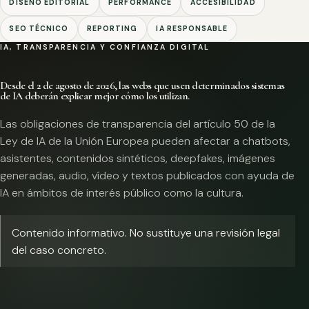
DISEÑO EDITORIAL
PERFORMANCE
ACCESIBILIDAD
SEO TÉCNICO
REPORTING
IA RESPONSABLE
IA, TRANSPARENCIA Y CONFIANZA DIGITAL
Desde el 2 de agosto de 2026, las webs que usen determinados sistemas
de IA deberán explicar mejor cómo los utilizan.
Las obligaciones de transparencia del artículo 50 de la
Ley de IA de la Unión Europea pueden afectar a chatbots,
asistentes, contenidos sintéticos, deepfakes, imágenes
generadas, audio, vídeo y textos publicados con ayuda de
IA en ámbitos de interés público como la cultura.
Contenido informativo. No sustituye una revisión legal
del caso concreto.