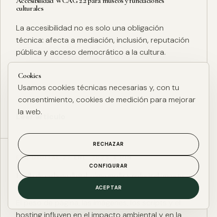
Accesibilidad WCAG 2.2 para museos y fundaciones
culturales
La accesibilidad no es solo una obligación
técnica: afecta a mediación, inclusión, reputación
pública y acceso democrático a la cultura.
Cookies
Usamos cookies técnicas necesarias y, con tu
consentimiento, cookies de medición para mejorar
la web.
Leer artículo
RECHAZAR
ESG DIGITAL
·
27 ENE. 2025
·
4 MIN
CONFIGURAR
Huella de carbono digital: cómo medir y reducir el impacto
ESG de una web
ACEPTAR
El peso de página, las imágenes, los scripts y el
hosting influyen en el impacto ambiental y en la