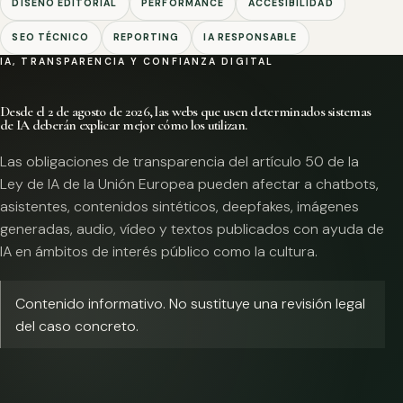
DISEÑO EDITORIAL
PERFORMANCE
ACCESIBILIDAD
SEO TÉCNICO
REPORTING
IA RESPONSABLE
IA, TRANSPARENCIA Y CONFIANZA DIGITAL
Desde el 2 de agosto de 2026, las webs que usen determinados sistemas
de IA deberán explicar mejor cómo los utilizan.
Las obligaciones de transparencia del artículo 50 de la
Ley de IA de la Unión Europea pueden afectar a chatbots,
asistentes, contenidos sintéticos, deepfakes, imágenes
generadas, audio, vídeo y textos publicados con ayuda de
IA en ámbitos de interés público como la cultura.
Contenido informativo. No sustituye una revisión legal
del caso concreto.