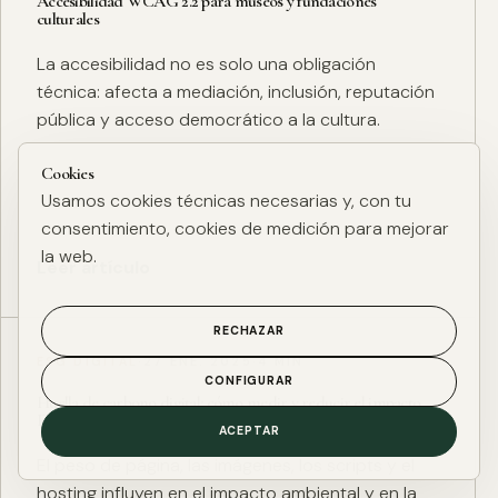
Accesibilidad WCAG 2.2 para museos y fundaciones
culturales
La accesibilidad no es solo una obligación
técnica: afecta a mediación, inclusión, reputación
pública y acceso democrático a la cultura.
Cookies
Usamos cookies técnicas necesarias y, con tu
consentimiento, cookies de medición para mejorar
la web.
Leer artículo
RECHAZAR
ESG DIGITAL
·
27 ENE. 2025
·
4 MIN
CONFIGURAR
Huella de carbono digital: cómo medir y reducir el impacto
ESG de una web
ACEPTAR
El peso de página, las imágenes, los scripts y el
hosting influyen en el impacto ambiental y en la