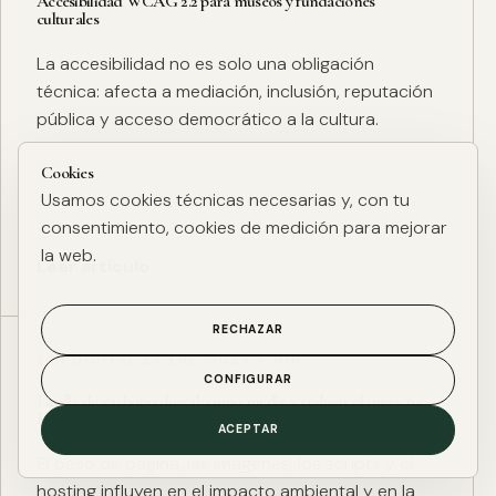
Accesibilidad WCAG 2.2 para museos y fundaciones
culturales
La accesibilidad no es solo una obligación
técnica: afecta a mediación, inclusión, reputación
pública y acceso democrático a la cultura.
Cookies
Usamos cookies técnicas necesarias y, con tu
consentimiento, cookies de medición para mejorar
la web.
Leer artículo
RECHAZAR
ESG DIGITAL
·
27 ENE. 2025
·
4 MIN
CONFIGURAR
Huella de carbono digital: cómo medir y reducir el impacto
ESG de una web
ACEPTAR
El peso de página, las imágenes, los scripts y el
hosting influyen en el impacto ambiental y en la