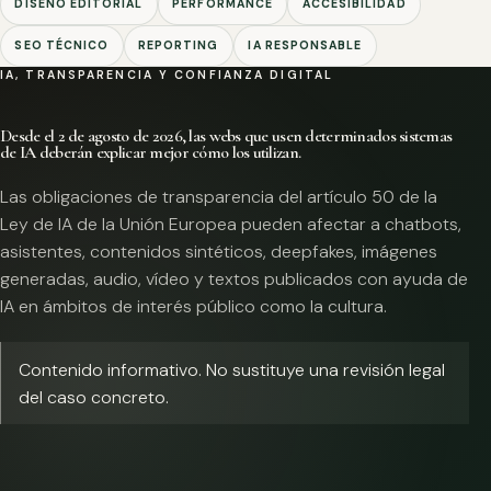
DISEÑO EDITORIAL
PERFORMANCE
ACCESIBILIDAD
SEO TÉCNICO
REPORTING
IA RESPONSABLE
IA, TRANSPARENCIA Y CONFIANZA DIGITAL
Desde el 2 de agosto de 2026, las webs que usen determinados sistemas
de IA deberán explicar mejor cómo los utilizan.
Las obligaciones de transparencia del artículo 50 de la
Ley de IA de la Unión Europea pueden afectar a chatbots,
asistentes, contenidos sintéticos, deepfakes, imágenes
generadas, audio, vídeo y textos publicados con ayuda de
IA en ámbitos de interés público como la cultura.
Contenido informativo. No sustituye una revisión legal
del caso concreto.