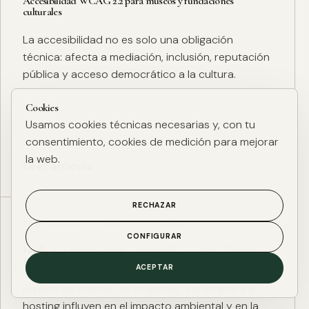
Accesibilidad WCAG 2.2 para museos y fundaciones
culturales
La accesibilidad no es solo una obligación
técnica: afecta a mediación, inclusión, reputación
pública y acceso democrático a la cultura.
Cookies
Usamos cookies técnicas necesarias y, con tu
consentimiento, cookies de medición para mejorar
la web.
Leer artículo
RECHAZAR
ESG DIGITAL
·
27 ENE. 2025
·
4 MIN
CONFIGURAR
Huella de carbono digital: cómo medir y reducir el impacto
ESG de una web
ACEPTAR
El peso de página, las imágenes, los scripts y el
hosting influyen en el impacto ambiental y en la