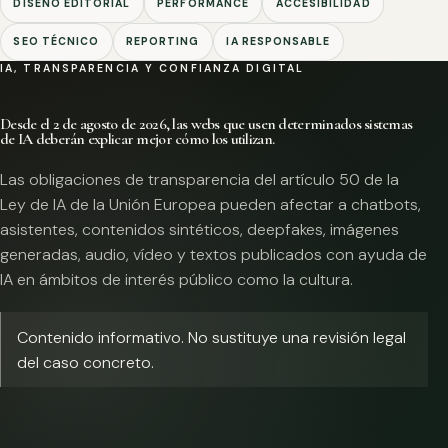
DISEÑO EDITORIAL
PERFORMANCE
ACCESIBILIDAD
SEO TÉCNICO
REPORTING
IA RESPONSABLE
IA, TRANSPARENCIA Y CONFIANZA DIGITAL
Desde el 2 de agosto de 2026, las webs que usen determinados sistemas
de IA deberán explicar mejor cómo los utilizan.
Las obligaciones de transparencia del artículo 50 de la
Ley de IA de la Unión Europea pueden afectar a chatbots,
asistentes, contenidos sintéticos, deepfakes, imágenes
generadas, audio, vídeo y textos publicados con ayuda de
IA en ámbitos de interés público como la cultura.
Contenido informativo. No sustituye una revisión legal
del caso concreto.