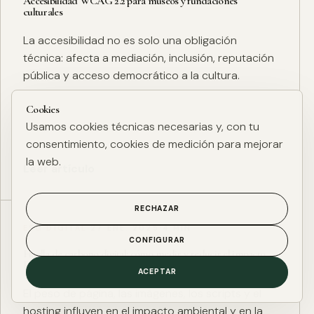
Accesibilidad WCAG 2.2 para museos y fundaciones
culturales
La accesibilidad no es solo una obligación
técnica: afecta a mediación, inclusión, reputación
pública y acceso democrático a la cultura.
Cookies
Usamos cookies técnicas necesarias y, con tu
consentimiento, cookies de medición para mejorar
la web.
Leer artículo
RECHAZAR
ESG DIGITAL
·
27 ENE. 2025
·
4 MIN
CONFIGURAR
Huella de carbono digital: cómo medir y reducir el impacto
ESG de una web
ACEPTAR
El peso de página, las imágenes, los scripts y el
hosting influyen en el impacto ambiental y en la