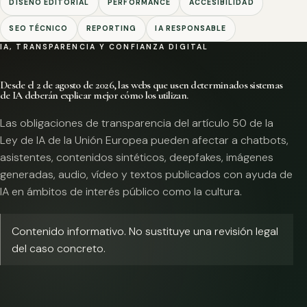
DISEÑO EDITORIAL
PERFORMANCE
ACCESIBILIDAD
SEO TÉCNICO
REPORTING
IA RESPONSABLE
IA, TRANSPARENCIA Y CONFIANZA DIGITAL
Desde el 2 de agosto de 2026, las webs que usen determinados sistemas
de IA deberán explicar mejor cómo los utilizan.
Las obligaciones de transparencia del artículo 50 de la
Ley de IA de la Unión Europea pueden afectar a chatbots,
asistentes, contenidos sintéticos, deepfakes, imágenes
generadas, audio, vídeo y textos publicados con ayuda de
IA en ámbitos de interés público como la cultura.
Contenido informativo. No sustituye una revisión legal
del caso concreto.