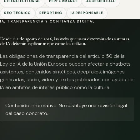
DISEÑO EDITORIAL
PERFORMANCE
ACCESIBILIDAD
SEO TÉCNICO
REPORTING
IA RESPONSABLE
IA, TRANSPARENCIA Y CONFIANZA DIGITAL
Desde el 2 de agosto de 2026, las webs que usen determinados sistemas
de IA deberán explicar mejor cómo los utilizan.
Las obligaciones de transparencia del artículo 50 de la
Ley de IA de la Unión Europea pueden afectar a chatbots,
asistentes, contenidos sintéticos, deepfakes, imágenes
generadas, audio, vídeo y textos publicados con ayuda de
IA en ámbitos de interés público como la cultura.
Contenido informativo. No sustituye una revisión legal
del caso concreto.