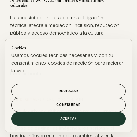
Accesibilidad WCAG 2.2 para museos y fundaciones
culturales
La accesibilidad no es solo una obligación
técnica: afecta a mediación, inclusión, reputación
pública y acceso democrático a la cultura.
Cookies
Usamos cookies técnicas necesarias y, con tu
consentimiento, cookies de medición para mejorar
la web.
Leer artículo
RECHAZAR
ESG DIGITAL
·
27 ENE. 2025
·
4 MIN
CONFIGURAR
Huella de carbono digital: cómo medir y reducir el impacto
ESG de una web
ACEPTAR
El peso de página, las imágenes, los scripts y el
hosting influyen en el impacto ambiental y en la