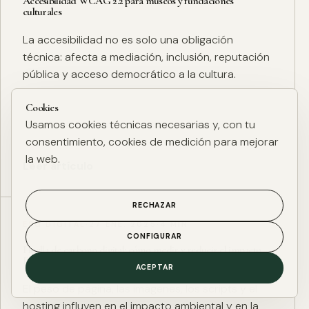
Accesibilidad WCAG 2.2 para museos y fundaciones
culturales
La accesibilidad no es solo una obligación
técnica: afecta a mediación, inclusión, reputación
pública y acceso democrático a la cultura.
Cookies
Usamos cookies técnicas necesarias y, con tu
consentimiento, cookies de medición para mejorar
la web.
Leer artículo
RECHAZAR
ESG DIGITAL
·
27 ENE. 2025
·
4 MIN
CONFIGURAR
Huella de carbono digital: cómo medir y reducir el impacto
ESG de una web
ACEPTAR
El peso de página, las imágenes, los scripts y el
hosting influyen en el impacto ambiental y en la