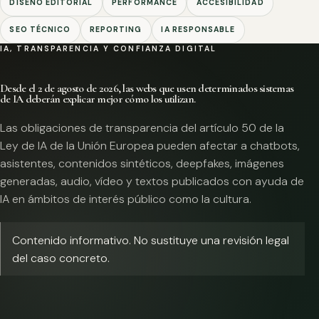
DISEÑO EDITORIAL
PERFORMANCE
ACCESIBILIDAD
SEO TÉCNICO
REPORTING
IA RESPONSABLE
IA, TRANSPARENCIA Y CONFIANZA DIGITAL
Desde el 2 de agosto de 2026, las webs que usen determinados sistemas
de IA deberán explicar mejor cómo los utilizan.
Las obligaciones de transparencia del artículo 50 de la
Ley de IA de la Unión Europea pueden afectar a chatbots,
asistentes, contenidos sintéticos, deepfakes, imágenes
generadas, audio, vídeo y textos publicados con ayuda de
IA en ámbitos de interés público como la cultura.
Contenido informativo. No sustituye una revisión legal
del caso concreto.