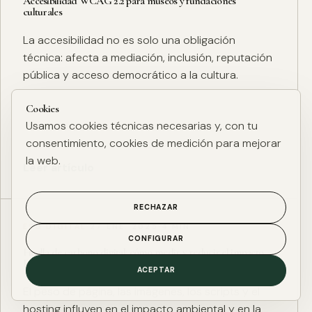
Accesibilidad WCAG 2.2 para museos y fundaciones
culturales
La accesibilidad no es solo una obligación
técnica: afecta a mediación, inclusión, reputación
pública y acceso democrático a la cultura.
Cookies
Usamos cookies técnicas necesarias y, con tu
consentimiento, cookies de medición para mejorar
la web.
Leer artículo
RECHAZAR
ESG DIGITAL
·
27 ENE. 2025
·
4 MIN
CONFIGURAR
Huella de carbono digital: cómo medir y reducir el impacto
ESG de una web
ACEPTAR
El peso de página, las imágenes, los scripts y el
hosting influyen en el impacto ambiental y en la