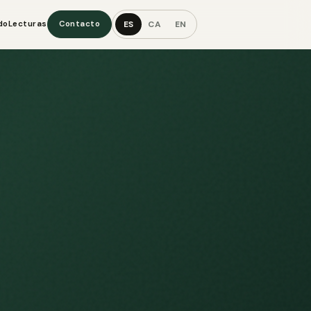
ES
CA
EN
do
Lecturas
Contacto