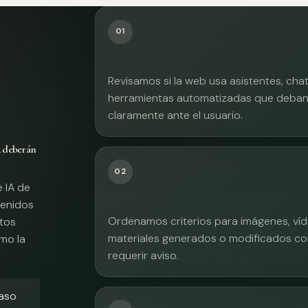
01
Revisamos si la web usa asistentes, cha
herramientas automatizadas que deban 
claramente ante el usuario.
A deberán
02
e IA de
tenidos
Ordenamos criterios para imágenes, víd
xtos
materiales generados o modificados co
mo la
requerir aviso.
caso