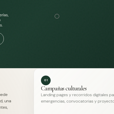
rías,
e
s.
01
Campañas culturales
Puede
Landing pages y recorridos digitales p
d, una
emergencias, convocatorias y proyecto
ntes,