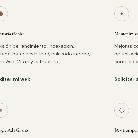
●
✦
itoría técnica
Mantenimient
isión de rendimiento, indexación,
Mejoras co
adatos, accesibilidad, enlazado interno,
optimizac
re Web Vitals y estructura.
contenidos
ditar mi web
Solicitar
⌖
◇
gle Ads Grants
IA y transpa