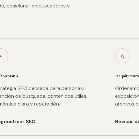
ido, posicionar en buscadores y
⌁
§
O humano
Arquitectura
trategia SEO pensada para personas:
Ordenamos 
tención de búsqueda, contenidos útiles,
exposicion
mántica clara y reputación.
archivos pa
agnosticar SEO
Revisar c