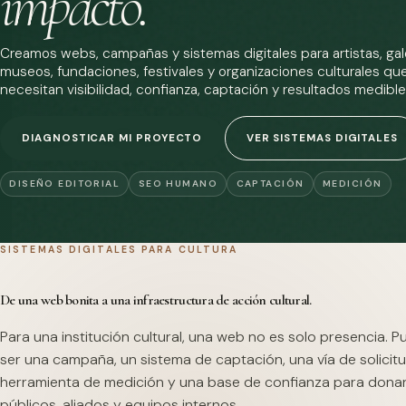
impacto.
Creamos webs, campañas y sistemas digitales para artistas, gale
museos, fundaciones, festivales y organizaciones culturales qu
necesitan visibilidad, confianza, captación y resultados medible
DIAGNOSTICAR MI PROYECTO
VER SISTEMAS DIGITALES
DISEÑO EDITORIAL
SEO HUMANO
CAPTACIÓN
MEDICIÓN
SISTEMAS DIGITALES PARA CULTURA
De una web bonita a una infraestructura de acción cultural.
Para una institución cultural, una web no es solo presencia. 
ser una campaña, un sistema de captación, una vía de solicitu
herramienta de medición y una base de confianza para dona
públicos, aliados y equipos internos.