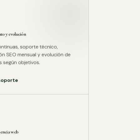
o y evolución
ntinuas, soporte técnico,
ión SEO mensual y evolución de
 según objetivos.
 soporte
rencia web