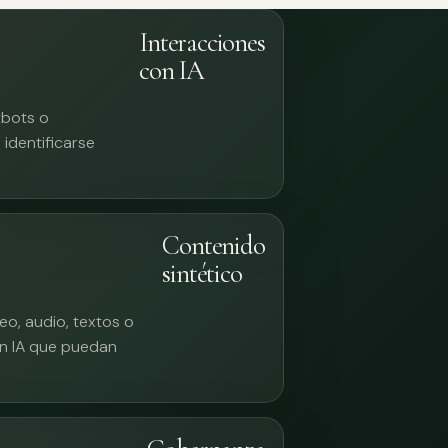
Interacciones
con IA
tbots o
identificarse
Contenido
sintético
eo, audio, textos o
n IA que puedan