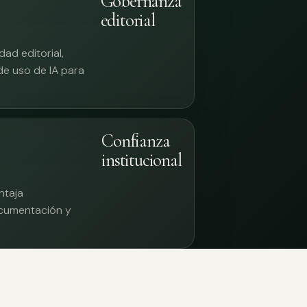
Gobernanza
editorial
ad editorial,
 de uso de IA para
Confianza
institucional
ntaja
documentación y