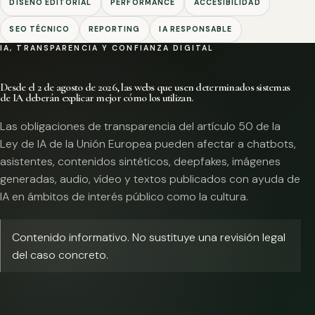
DISEÑO EDITORIAL
PERFORMANCE
ACCESIBILIDAD
SEO TÉCNICO
REPORTING
IA RESPONSABLE
IA, TRANSPARENCIA Y CONFIANZA DIGITAL
Desde el 2 de agosto de 2026, las webs que usen determinados sistemas
de IA deberán explicar mejor cómo los utilizan.
Las obligaciones de transparencia del artículo 50 de la
Ley de IA de la Unión Europea pueden afectar a chatbots,
asistentes, contenidos sintéticos, deepfakes, imágenes
generadas, audio, vídeo y textos publicados con ayuda de
IA en ámbitos de interés público como la cultura.
Contenido informativo. No sustituye una revisión legal
del caso concreto.