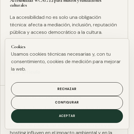
Accesibilidad WCAG 2.2 para museos y fundaciones
culturales
La accesibilidad no es solo una obligación
técnica: afecta a mediación, inclusión, reputación
pública y acceso democrático a la cultura.
Cookies
Usamos cookies técnicas necesarias y, con tu
consentimiento, cookies de medición para mejorar
la web.
Leer artículo
RECHAZAR
ESG DIGITAL
·
27 ENE. 2025
·
4 MIN
CONFIGURAR
Huella de carbono digital: cómo medir y reducir el impacto
ESG de una web
ACEPTAR
El peso de página, las imágenes, los scripts y el
hosting influyen en el impacto ambiental y en la