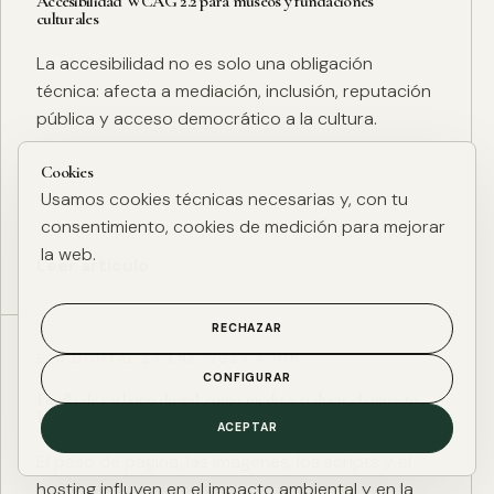
Accesibilidad WCAG 2.2 para museos y fundaciones
culturales
La accesibilidad no es solo una obligación
técnica: afecta a mediación, inclusión, reputación
pública y acceso democrático a la cultura.
Cookies
Usamos cookies técnicas necesarias y, con tu
consentimiento, cookies de medición para mejorar
la web.
Leer artículo
RECHAZAR
ESG DIGITAL
·
27 ENE. 2025
·
4 MIN
CONFIGURAR
Huella de carbono digital: cómo medir y reducir el impacto
ESG de una web
ACEPTAR
El peso de página, las imágenes, los scripts y el
hosting influyen en el impacto ambiental y en la