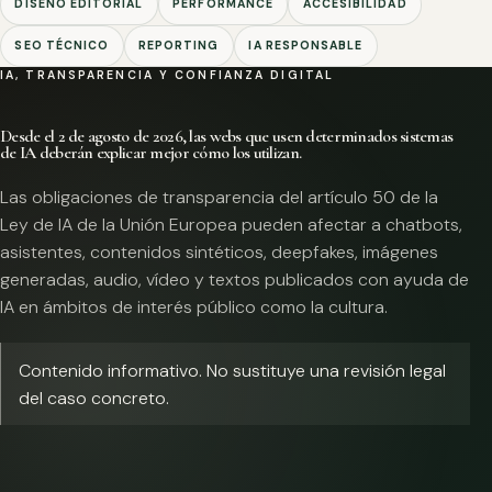
DISEÑO EDITORIAL
PERFORMANCE
ACCESIBILIDAD
SEO TÉCNICO
REPORTING
IA RESPONSABLE
IA, TRANSPARENCIA Y CONFIANZA DIGITAL
Desde el 2 de agosto de 2026, las webs que usen determinados sistemas
de IA deberán explicar mejor cómo los utilizan.
Las obligaciones de transparencia del artículo 50 de la
Ley de IA de la Unión Europea pueden afectar a chatbots,
asistentes, contenidos sintéticos, deepfakes, imágenes
generadas, audio, vídeo y textos publicados con ayuda de
IA en ámbitos de interés público como la cultura.
Contenido informativo. No sustituye una revisión legal
del caso concreto.