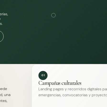
rías,
e
s.
01
Campañas culturales
Puede
Landing pages y recorridos digitales p
d, una
emergencias, convocatorias y proyecto
ntes,