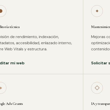
●
✦
itoría técnica
Mantenimient
isión de rendimiento, indexación,
Mejoras co
adatos, accesibilidad, enlazado interno,
optimizac
re Web Vitals y estructura.
contenidos
ditar mi web
Solicitar
⌖
◇
gle Ads Grants
IA y transpa