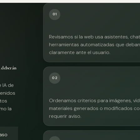
01
Revisamos si la web usa asistentes, cha
herramientas automatizadas que deban 
claramente ante el usuario.
A deberán
02
e IA de
tenidos
Ordenamos criterios para imágenes, víd
xtos
materiales generados o modificados co
mo la
requerir aviso.
caso