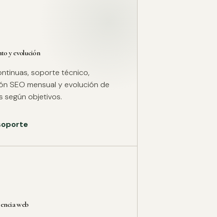
o y evolución
ntinuas, soporte técnico,
ión SEO mensual y evolución de
 según objetivos.
 soporte
rencia web