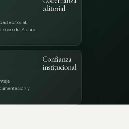
Gobernanza
editorial
ad editorial,
 de uso de IA para
Confianza
institucional
ntaja
documentación y