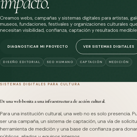
impacto.
Creamos webs, campañas y sistemas digitales para artistas, gale
museos, fundaciones, festivales y organizaciones culturales qu
necesitan visibilidad, confianza, captación y resultados medible
DIAGNOSTICAR MI PROYECTO
VER SISTEMAS DIGITALES
DISEÑO EDITORIAL
SEO HUMANO
CAPTACIÓN
MEDICIÓN
SISTEMAS DIGITALES PARA CULTURA
De una web bonita a una infraestructura de acción cultural.
Para una institución cultural, una web no es solo presencia. 
ser una campaña, un sistema de captación, una vía de solicitu
herramienta de medición y una base de confianza para dona
públicos, aliados y equipos internos.