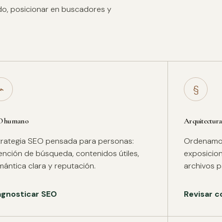
ido, posicionar en buscadores y
⌁
§
O humano
Arquitectura
trategia SEO pensada para personas:
Ordenamos 
tención de búsqueda, contenidos útiles,
exposicion
mántica clara y reputación.
archivos pa
agnosticar SEO
Revisar c