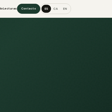
ES
CA
EN
do
Lecturas
Contacto