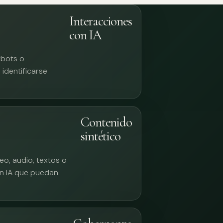
Interacciones
con IA
tbots o
identificarse
Contenido
sintético
eo, audio, textos o
n IA que puedan