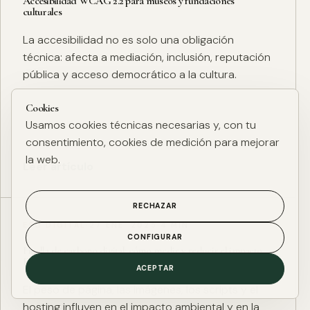
Accesibilidad WCAG 2.2 para museos y fundaciones
culturales
La accesibilidad no es solo una obligación
técnica: afecta a mediación, inclusión, reputación
pública y acceso democrático a la cultura.
Cookies
Usamos cookies técnicas necesarias y, con tu
consentimiento, cookies de medición para mejorar
la web.
Leer artículo
RECHAZAR
ESG DIGITAL
·
27 ENE. 2025
·
4 MIN
CONFIGURAR
Huella de carbono digital: cómo medir y reducir el impacto
ESG de una web
ACEPTAR
El peso de página, las imágenes, los scripts y el
hosting influyen en el impacto ambiental y en la