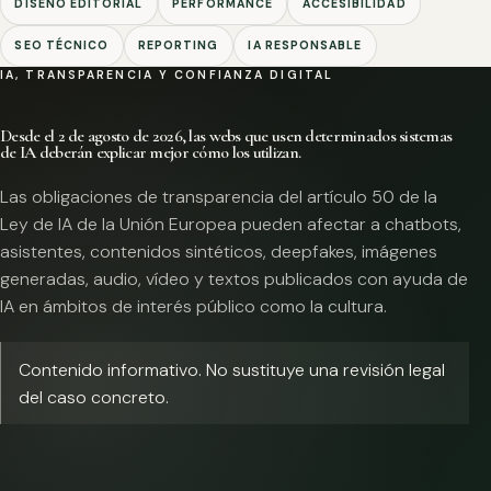
DISEÑO EDITORIAL
PERFORMANCE
ACCESIBILIDAD
SEO TÉCNICO
REPORTING
IA RESPONSABLE
IA, TRANSPARENCIA Y CONFIANZA DIGITAL
Desde el 2 de agosto de 2026, las webs que usen determinados sistemas
de IA deberán explicar mejor cómo los utilizan.
Las obligaciones de transparencia del artículo 50 de la
Ley de IA de la Unión Europea pueden afectar a chatbots,
asistentes, contenidos sintéticos, deepfakes, imágenes
generadas, audio, vídeo y textos publicados con ayuda de
IA en ámbitos de interés público como la cultura.
Contenido informativo. No sustituye una revisión legal
del caso concreto.