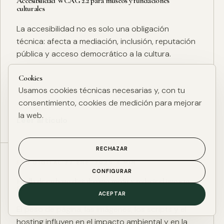
Accesibilidad WCAG 2.2 para museos y fundaciones
culturales
La accesibilidad no es solo una obligación
técnica: afecta a mediación, inclusión, reputación
pública y acceso democrático a la cultura.
Cookies
Usamos cookies técnicas necesarias y, con tu
consentimiento, cookies de medición para mejorar
la web.
Leer artículo
RECHAZAR
ESG DIGITAL
·
27 ENE. 2025
·
4 MIN
CONFIGURAR
Huella de carbono digital: cómo medir y reducir el impacto
ESG de una web
ACEPTAR
El peso de página, las imágenes, los scripts y el
hosting influyen en el impacto ambiental y en la