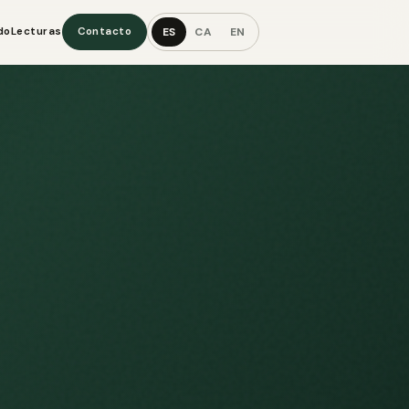
ES
CA
EN
do
Lecturas
Contacto