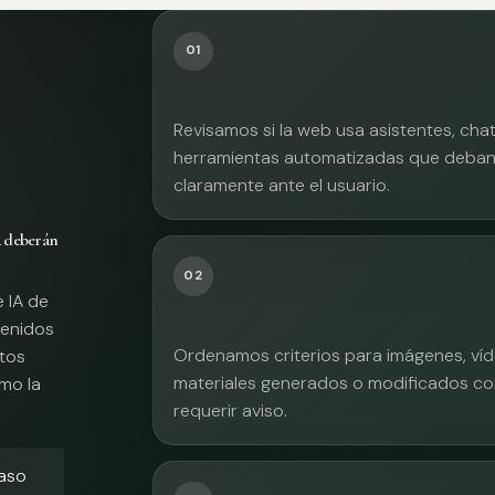
01
Revisamos si la web usa asistentes, cha
herramientas automatizadas que deban 
claramente ante el usuario.
A deberán
02
e IA de
tenidos
Ordenamos criterios para imágenes, víd
xtos
materiales generados o modificados co
mo la
requerir aviso.
caso