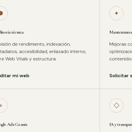
●
✦
itoría técnica
Mantenimient
isión de rendimiento, indexación,
Mejoras co
adatos, accesibilidad, enlazado interno,
optimizac
re Web Vitals y estructura.
contenidos
ditar mi web
Solicitar
⌖
◇
gle Ads Grants
IA y transpa