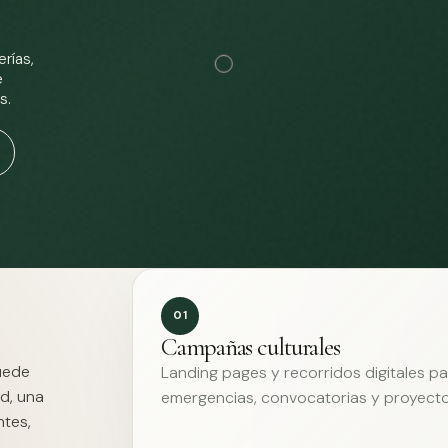
rías,
e
s.
01
Campañas culturales
Puede
Landing pages y recorridos digitales p
d, una
emergencias, convocatorias y proyecto
ntes,