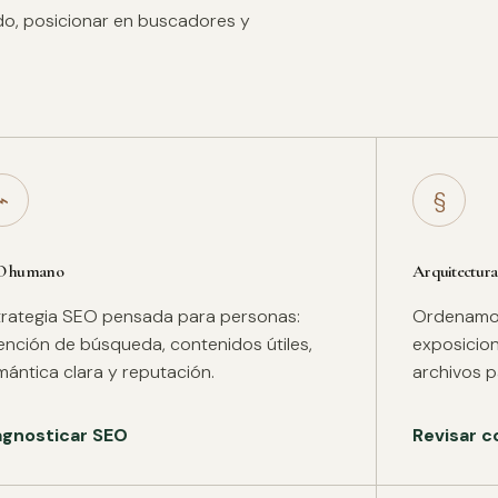
ido, posicionar en buscadores y
⌁
§
O humano
Arquitectura
trategia SEO pensada para personas:
Ordenamos 
tención de búsqueda, contenidos útiles,
exposicion
mántica clara y reputación.
archivos pa
agnosticar SEO
Revisar c