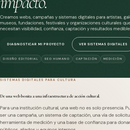
impacto.
Creamos webs, campañas y sistemas digitales para artistas, gale
museos, fundaciones, festivales y organizaciones culturales qu
necesitan visibilidad, confianza, captación y resultados medible
DIAGNOSTICAR MI PROYECTO
VER SISTEMAS DIGITALES
DISEÑO EDITORIAL
SEO HUMANO
CAPTACIÓN
MEDICIÓN
SISTEMAS DIGITALES PARA CULTURA
De una web bonita a una infraestructura de acción cultural.
Para una institución cultural, una web no es solo presencia. 
ser una campaña, un sistema de captación, una vía de solicitu
herramienta de medición y una base de confianza para dona
públicos, aliados y equipos internos.