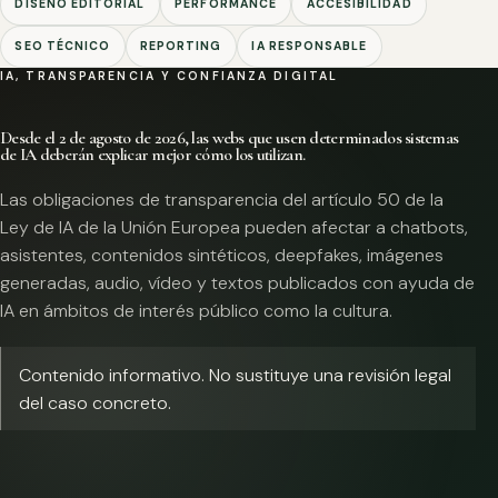
DISEÑO EDITORIAL
PERFORMANCE
ACCESIBILIDAD
SEO TÉCNICO
REPORTING
IA RESPONSABLE
IA, TRANSPARENCIA Y CONFIANZA DIGITAL
Desde el 2 de agosto de 2026, las webs que usen determinados sistemas
de IA deberán explicar mejor cómo los utilizan.
Las obligaciones de transparencia del artículo 50 de la
Ley de IA de la Unión Europea pueden afectar a chatbots,
asistentes, contenidos sintéticos, deepfakes, imágenes
generadas, audio, vídeo y textos publicados con ayuda de
IA en ámbitos de interés público como la cultura.
Contenido informativo. No sustituye una revisión legal
del caso concreto.