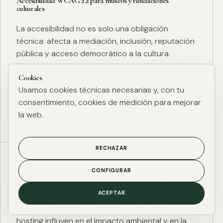
Accesibilidad WCAG 2.2 para museos y fundaciones
culturales
La accesibilidad no es solo una obligación
técnica: afecta a mediación, inclusión, reputación
pública y acceso democrático a la cultura.
Cookies
Usamos cookies técnicas necesarias y, con tu
consentimiento, cookies de medición para mejorar
la web.
Leer artículo
RECHAZAR
ESG DIGITAL
·
27 ENE. 2025
·
4 MIN
CONFIGURAR
Huella de carbono digital: cómo medir y reducir el impacto
ESG de una web
ACEPTAR
El peso de página, las imágenes, los scripts y el
hosting influyen en el impacto ambiental y en la