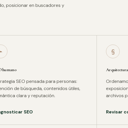
ido, posicionar en buscadores y
⌁
§
O humano
Arquitectura
trategia SEO pensada para personas:
Ordenamos 
tención de búsqueda, contenidos útiles,
exposicion
mántica clara y reputación.
archivos pa
agnosticar SEO
Revisar c