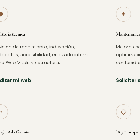
●
✦
itoría técnica
Mantenimient
isión de rendimiento, indexación,
Mejoras co
adatos, accesibilidad, enlazado interno,
optimizac
re Web Vitals y estructura.
contenidos
ditar mi web
Solicitar
⌖
◇
gle Ads Grants
IA y transpa