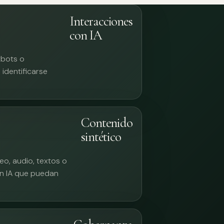
Interacciones
con IA
tbots o
identificarse
Contenido
sintético
eo, audio, textos o
n IA que puedan