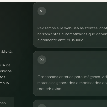
01
Revisamos si la web usa asistentes, cha
herramientas automatizadas que deban 
claramente ante el usuario.
A deberán
02
e IA de
tenidos
Ordenamos criterios para imágenes, víd
xtos
materiales generados o modificados co
mo la
requerir aviso.
caso