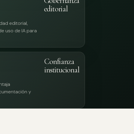
Gobernanza
editorial
ad editorial,
 de uso de IA para
Confianza
institucional
ntaja
documentación y