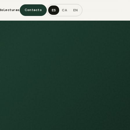
ES
CA
EN
do
Lecturas
Contacto