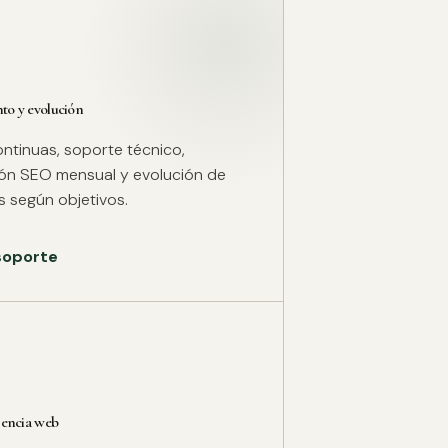
o y evolución
ntinuas, soporte técnico,
ión SEO mensual y evolución de
 según objetivos.
 soporte
rencia web