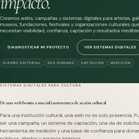
impacto.
Creamos webs, campañas y sistemas digitales para artistas, gale
museos, fundaciones, festivales y organizaciones culturales qu
necesitan visibilidad, confianza, captación y resultados medible
DIAGNOSTICAR MI PROYECTO
VER SISTEMAS DIGITALES
DISEÑO EDITORIAL
SEO HUMANO
CAPTACIÓN
MEDICIÓN
SISTEMAS DIGITALES PARA CULTURA
De una web bonita a una infraestructura de acción cultural.
Para una institución cultural, una web no es solo presencia. 
ser una campaña, un sistema de captación, una vía de solicitu
herramienta de medición y una base de confianza para dona
públicos, aliados y equipos internos.