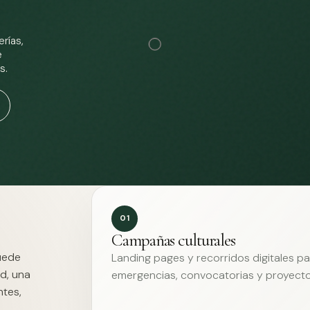
rías,
e
s.
01
Campañas culturales
Puede
Landing pages y recorridos digitales p
d, una
emergencias, convocatorias y proyecto
ntes,