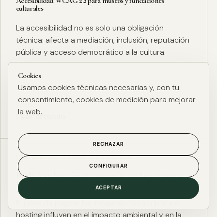
Accesibilidad WCAG 2.2 para museos y fundaciones
culturales
La accesibilidad no es solo una obligación
técnica: afecta a mediación, inclusión, reputación
pública y acceso democrático a la cultura.
Cookies
Usamos cookies técnicas necesarias y, con tu
consentimiento, cookies de medición para mejorar
la web.
Leer artículo
RECHAZAR
ESG DIGITAL
·
27 ENE. 2025
·
4 MIN
CONFIGURAR
Huella de carbono digital: cómo medir y reducir el impacto
ESG de una web
ACEPTAR
El peso de página, las imágenes, los scripts y el
hosting influyen en el impacto ambiental y en la