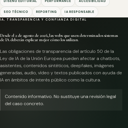
DISEÑO EDITORIAL
PERFORMANCE
ACCESIBILIDAD
SEO TÉCNICO
REPORTING
IA RESPONSABLE
IA, TRANSPARENCIA Y CONFIANZA DIGITAL
Desde el 2 de agosto de 2026, las webs que usen determinados sistemas
de IA deberán explicar mejor cómo los utilizan.
Las obligaciones de transparencia del artículo 50 de la
Ley de IA de la Unión Europea pueden afectar a chatbots,
asistentes, contenidos sintéticos, deepfakes, imágenes
generadas, audio, vídeo y textos publicados con ayuda de
IA en ámbitos de interés público como la cultura.
Contenido informativo. No sustituye una revisión legal
del caso concreto.