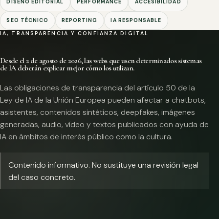
DISEÑO EDITORIAL
PERFORMANCE
ACCESIBILIDAD
SEO TÉCNICO
REPORTING
IA RESPONSABLE
IA, TRANSPARENCIA Y CONFIANZA DIGITAL
Desde el 2 de agosto de 2026, las webs que usen determinados sistemas
de IA deberán explicar mejor cómo los utilizan.
Las obligaciones de transparencia del artículo 50 de la
Ley de IA de la Unión Europea pueden afectar a chatbots,
asistentes, contenidos sintéticos, deepfakes, imágenes
generadas, audio, vídeo y textos publicados con ayuda de
IA en ámbitos de interés público como la cultura.
Contenido informativo. No sustituye una revisión legal
del caso concreto.