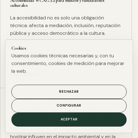
Accesibilidad WCAG 2.2 para museos y fundaciones
culturales
La accesibilidad no es solo una obligación
técnica: afecta a mediación, inclusión, reputación
pública y acceso democrático a la cultura.
Cookies
Usamos cookies técnicas necesarias y, con tu
consentimiento, cookies de medición para mejorar
la web.
Leer artículo
RECHAZAR
ESG DIGITAL
·
27 ENE. 2025
·
4 MIN
CONFIGURAR
Huella de carbono digital: cómo medir y reducir el impacto
ESG de una web
ACEPTAR
El peso de página, las imágenes, los scripts y el
hosting influyen en el impacto ambiental y en la