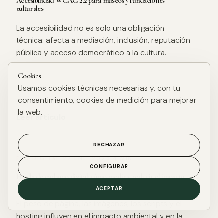
Accesibilidad WCAG 2.2 para museos y fundaciones
culturales
La accesibilidad no es solo una obligación
técnica: afecta a mediación, inclusión, reputación
pública y acceso democrático a la cultura.
Cookies
Usamos cookies técnicas necesarias y, con tu
consentimiento, cookies de medición para mejorar
la web.
Leer artículo
RECHAZAR
ESG DIGITAL
·
27 ENE. 2025
·
4 MIN
CONFIGURAR
Huella de carbono digital: cómo medir y reducir el impacto
ESG de una web
ACEPTAR
El peso de página, las imágenes, los scripts y el
hosting influyen en el impacto ambiental y en la