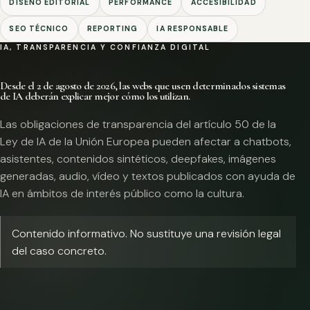
DISEÑO EDITORIAL
PERFORMANCE
ACCESIBILIDAD
SEO TÉCNICO
REPORTING
IA RESPONSABLE
IA, TRANSPARENCIA Y CONFIANZA DIGITAL
Desde el 2 de agosto de 2026, las webs que usen determinados sistemas
de IA deberán explicar mejor cómo los utilizan.
Las obligaciones de transparencia del artículo 50 de la
Ley de IA de la Unión Europea pueden afectar a chatbots,
asistentes, contenidos sintéticos, deepfakes, imágenes
generadas, audio, vídeo y textos publicados con ayuda de
IA en ámbitos de interés público como la cultura.
Contenido informativo. No sustituye una revisión legal
del caso concreto.