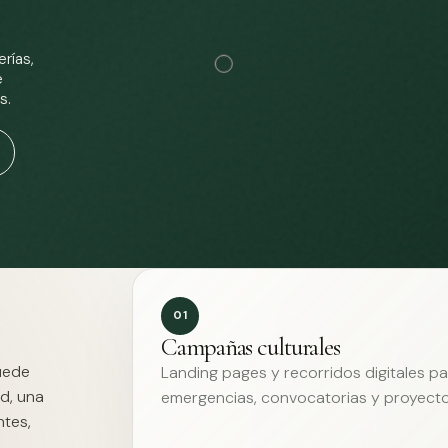
rías,
e
s.
01
Campañas culturales
Puede
Landing pages y recorridos digitales p
d, una
emergencias, convocatorias y proyecto
ntes,