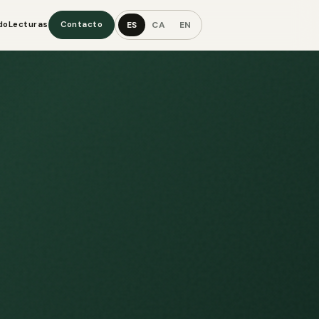
ES
CA
EN
do
Lecturas
Contacto