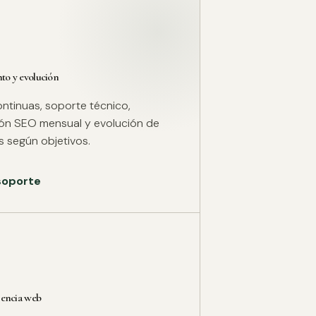
o y evolución
ntinuas, soporte técnico,
ión SEO mensual y evolución de
 según objetivos.
 soporte
rencia web