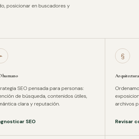
ido, posicionar en buscadores y
⌁
§
O humano
Arquitectura
trategia SEO pensada para personas:
Ordenamos 
tención de búsqueda, contenidos útiles,
exposicion
mántica clara y reputación.
archivos pa
agnosticar SEO
Revisar c