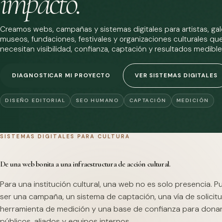
impacto.
Creamos webs, campañas y sistemas digitales para artistas, gale
museos, fundaciones, festivales y organizaciones culturales qu
necesitan visibilidad, confianza, captación y resultados medible
DIAGNOSTICAR MI PROYECTO
VER SISTEMAS DIGITALES
DISEÑO EDITORIAL
SEO HUMANO
CAPTACIÓN
MEDICIÓN
SISTEMAS DIGITALES PARA CULTURA
De una web bonita a una infraestructura de acción cultural.
Para una institución cultural, una web no es solo presencia. 
ser una campaña, un sistema de captación, una vía de solicitu
herramienta de medición y una base de confianza para dona
públicos, aliados y equipos internos.