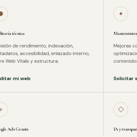
●
✦
itoría técnica
Mantenimient
isión de rendimiento, indexación,
Mejoras co
adatos, accesibilidad, enlazado interno,
optimizac
re Web Vitals y estructura.
contenidos
ditar mi web
Solicitar
⌖
◇
gle Ads Grants
IA y transpa