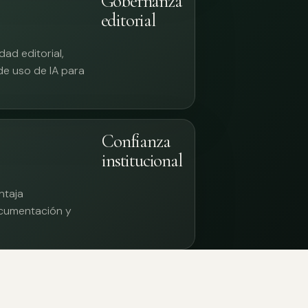
Gobernanza
editorial
ad editorial,
 de uso de IA para
Confianza
institucional
ntaja
documentación y