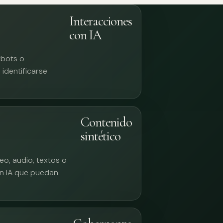
Interacciones
con IA
tbots o
identificarse
Contenido
sintético
eo, audio, textos o
n IA que puedan