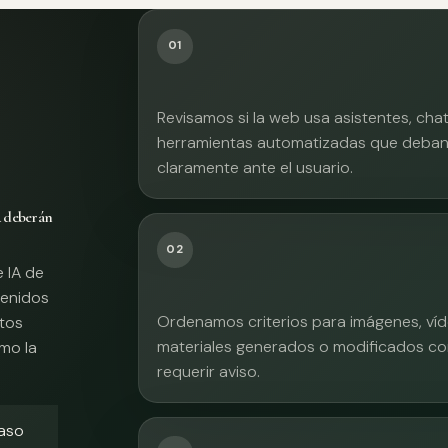
01
Revisamos si la web usa asistentes, cha
herramientas automatizadas que deban 
claramente ante el usuario.
A deberán
02
e IA de
tenidos
Ordenamos criterios para imágenes, víd
xtos
materiales generados o modificados co
mo la
requerir aviso.
caso