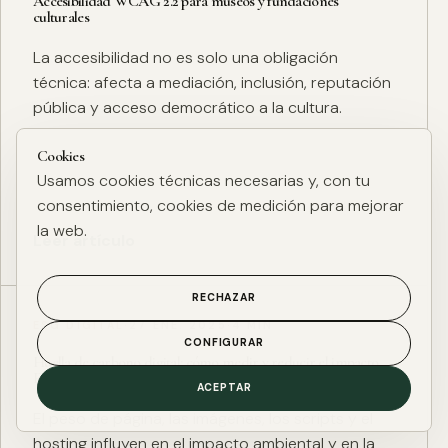
Accesibilidad WCAG 2.2 para museos y fundaciones
culturales
La accesibilidad no es solo una obligación
técnica: afecta a mediación, inclusión, reputación
pública y acceso democrático a la cultura.
Cookies
Usamos cookies técnicas necesarias y, con tu
consentimiento, cookies de medición para mejorar
la web.
Leer artículo
RECHAZAR
ESG DIGITAL
·
27 ENE. 2025
·
4 MIN
CONFIGURAR
Huella de carbono digital: cómo medir y reducir el impacto
ESG de una web
ACEPTAR
El peso de página, las imágenes, los scripts y el
hosting influyen en el impacto ambiental y en la