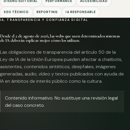
DISEÑO EDITORIAL
PERFORMANCE
ACCESIBILIDAD
SEO TÉCNICO
REPORTING
IA RESPONSABLE
IA, TRANSPARENCIA Y CONFIANZA DIGITAL
Desde el 2 de agosto de 2026, las webs que usen determinados sistemas
de IA deberán explicar mejor cómo los utilizan.
Las obligaciones de transparencia del artículo 50 de la
Ley de IA de la Unión Europea pueden afectar a chatbots,
asistentes, contenidos sintéticos, deepfakes, imágenes
generadas, audio, vídeo y textos publicados con ayuda de
IA en ámbitos de interés público como la cultura.
Contenido informativo. No sustituye una revisión legal
del caso concreto.