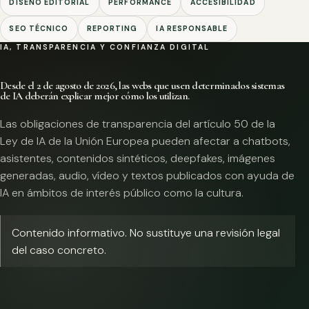
DISEÑO EDITORIAL
PERFORMANCE
ACCESIBILIDAD
SEO TÉCNICO
REPORTING
IA RESPONSABLE
IA, TRANSPARENCIA Y CONFIANZA DIGITAL
Desde el 2 de agosto de 2026, las webs que usen determinados sistemas
de IA deberán explicar mejor cómo los utilizan.
Las obligaciones de transparencia del artículo 50 de la
Ley de IA de la Unión Europea pueden afectar a chatbots,
asistentes, contenidos sintéticos, deepfakes, imágenes
generadas, audio, vídeo y textos publicados con ayuda de
IA en ámbitos de interés público como la cultura.
Contenido informativo. No sustituye una revisión legal
del caso concreto.