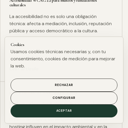
Accesibilidad WCAG 2.2 para museos y fundaciones
culturales
La accesibilidad no es solo una obligación
técnica: afecta a mediación, inclusión, reputación
pública y acceso democrático a la cultura.
Cookies
Usamos cookies técnicas necesarias y, con tu
consentimiento, cookies de medición para mejorar
la web.
Leer artículo
RECHAZAR
ESG DIGITAL
·
27 ENE. 2025
·
4 MIN
CONFIGURAR
Huella de carbono digital: cómo medir y reducir el impacto
ESG de una web
ACEPTAR
El peso de página, las imágenes, los scripts y el
hosting influyen en el impacto ambiental y en la