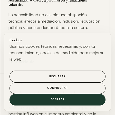
Accesibilidad WCAG 2.2 para museos y fundaciones
culturales
La accesibilidad no es solo una obligación
técnica: afecta a mediación, inclusión, reputación
pública y acceso democrático a la cultura.
Cookies
Usamos cookies técnicas necesarias y, con tu
consentimiento, cookies de medición para mejorar
la web.
Leer artículo
RECHAZAR
ESG DIGITAL
·
27 ENE. 2025
·
4 MIN
CONFIGURAR
Huella de carbono digital: cómo medir y reducir el impacto
ESG de una web
ACEPTAR
El peso de página, las imágenes, los scripts y el
hosting influyen en el impacto ambiental y en la