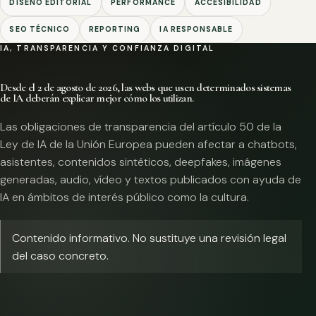
DISEÑO EDITORIAL
PERFORMANCE
ACCESIBILIDAD
SEO TÉCNICO
REPORTING
IA RESPONSABLE
IA, TRANSPARENCIA Y CONFIANZA DIGITAL
Desde el 2 de agosto de 2026, las webs que usen determinados sistemas
de IA deberán explicar mejor cómo los utilizan.
Las obligaciones de transparencia del artículo 50 de la
Ley de IA de la Unión Europea pueden afectar a chatbots,
asistentes, contenidos sintéticos, deepfakes, imágenes
generadas, audio, vídeo y textos publicados con ayuda de
IA en ámbitos de interés público como la cultura.
Contenido informativo. No sustituye una revisión legal
del caso concreto.