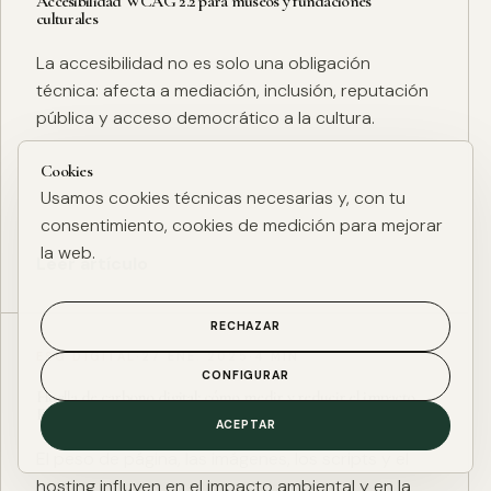
Accesibilidad WCAG 2.2 para museos y fundaciones
culturales
La accesibilidad no es solo una obligación
técnica: afecta a mediación, inclusión, reputación
pública y acceso democrático a la cultura.
Cookies
Usamos cookies técnicas necesarias y, con tu
consentimiento, cookies de medición para mejorar
la web.
Leer artículo
RECHAZAR
ESG DIGITAL
·
27 ENE. 2025
·
4 MIN
CONFIGURAR
Huella de carbono digital: cómo medir y reducir el impacto
ESG de una web
ACEPTAR
El peso de página, las imágenes, los scripts y el
hosting influyen en el impacto ambiental y en la