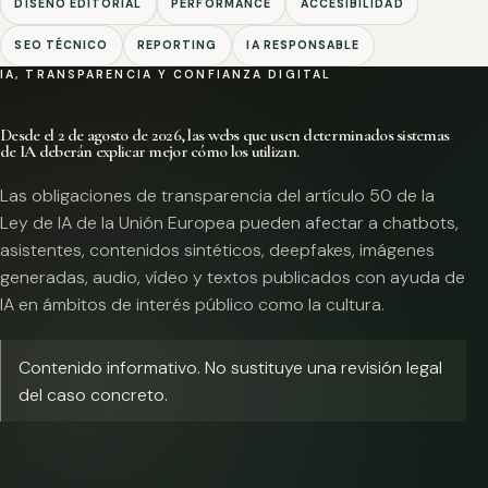
DISEÑO EDITORIAL
PERFORMANCE
ACCESIBILIDAD
SEO TÉCNICO
REPORTING
IA RESPONSABLE
IA, TRANSPARENCIA Y CONFIANZA DIGITAL
Desde el 2 de agosto de 2026, las webs que usen determinados sistemas
de IA deberán explicar mejor cómo los utilizan.
Las obligaciones de transparencia del artículo 50 de la
Ley de IA de la Unión Europea pueden afectar a chatbots,
asistentes, contenidos sintéticos, deepfakes, imágenes
generadas, audio, vídeo y textos publicados con ayuda de
IA en ámbitos de interés público como la cultura.
Contenido informativo. No sustituye una revisión legal
del caso concreto.