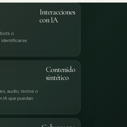
Interacciones
con IA
tbots o
identificarse
Contenido
sintético
eo, audio, textos o
n IA que puedan