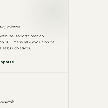
o y evolución
ntinuas, soporte técnico,
ión SEO mensual y evolución de
 según objetivos.
 soporte
rencia web