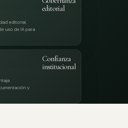
Gobernanza
editorial
ad editorial,
 de uso de IA para
Confianza
institucional
ntaja
documentación y