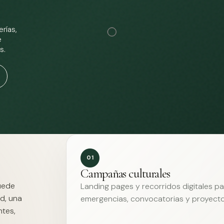
rías,
e
s.
01
Campañas culturales
Puede
Landing pages y recorridos digitales p
d, una
emergencias, convocatorias y proyecto
ntes,