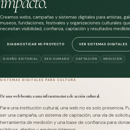
impacto.
Creamos webs, campañas y sistemas digitales para artistas, gale
museos, fundaciones, festivales y organizaciones culturales qu
necesitan visibilidad, confianza, captación y resultados medible
DIAGNOSTICAR MI PROYECTO
VER SISTEMAS DIGITALES
DISEÑO EDITORIAL
SEO HUMANO
CAPTACIÓN
MEDICIÓN
SISTEMAS DIGITALES PARA CULTURA
De una web bonita a una infraestructura de acción cultural.
Para una institución cultural, una web no es solo presencia. 
ser una campaña, un sistema de captación, una vía de solicitu
herramienta de medición y una base de confianza para dona
públicos, aliados y equipos internos.