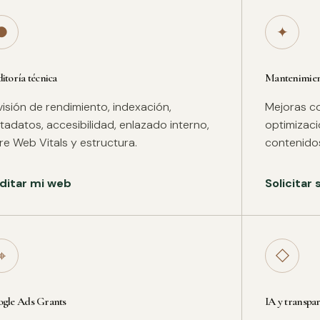
●
✦
itoría técnica
Mantenimient
isión de rendimiento, indexación,
Mejoras co
adatos, accesibilidad, enlazado interno,
optimizac
re Web Vitals y estructura.
contenidos
ditar mi web
Solicitar
⌖
◇
gle Ads Grants
IA y transpa