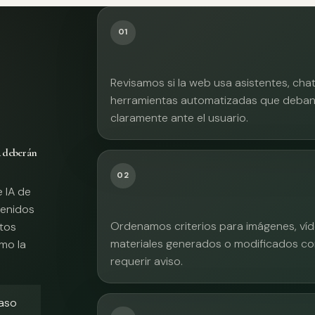
01
Revisamos si la web usa asistentes, cha
herramientas automatizadas que deban 
claramente ante el usuario.
A deberán
02
e IA de
tenidos
Ordenamos criterios para imágenes, víd
xtos
materiales generados o modificados co
mo la
requerir aviso.
caso