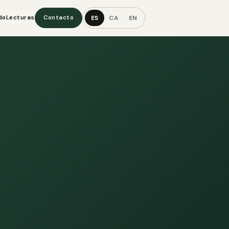
ES
CA
EN
do
Lecturas
Contacto