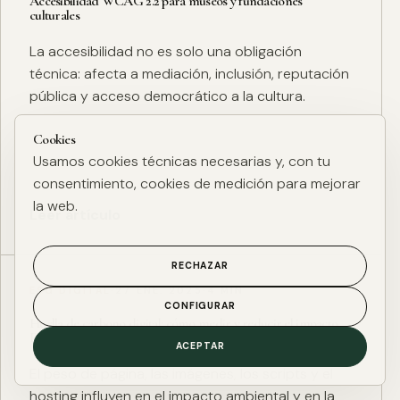
Accesibilidad WCAG 2.2 para museos y fundaciones
culturales
La accesibilidad no es solo una obligación
técnica: afecta a mediación, inclusión, reputación
pública y acceso democrático a la cultura.
Cookies
Usamos cookies técnicas necesarias y, con tu
consentimiento, cookies de medición para mejorar
la web.
Leer artículo
RECHAZAR
ESG DIGITAL
·
27 ENE. 2025
·
4 MIN
CONFIGURAR
Huella de carbono digital: cómo medir y reducir el impacto
ESG de una web
ACEPTAR
El peso de página, las imágenes, los scripts y el
hosting influyen en el impacto ambiental y en la