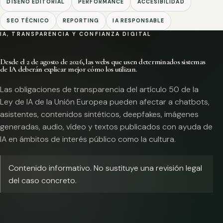
DISEÑO EDITORIAL
PERFORMANCE
ACCESIBILIDAD
SEO TÉCNICO
REPORTING
IA RESPONSABLE
IA, TRANSPARENCIA Y CONFIANZA DIGITAL
Desde el 2 de agosto de 2026, las webs que usen determinados sistemas
de IA deberán explicar mejor cómo los utilizan.
Las obligaciones de transparencia del artículo 50 de la
Ley de IA de la Unión Europea pueden afectar a chatbots,
asistentes, contenidos sintéticos, deepfakes, imágenes
generadas, audio, vídeo y textos publicados con ayuda de
IA en ámbitos de interés público como la cultura.
Contenido informativo. No sustituye una revisión legal
del caso concreto.