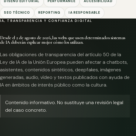
DISEÑO EDITORIAL
PERFORMANCE
ACCESIBILIDAD
SEO TÉCNICO
REPORTING
IA RESPONSABLE
IA, TRANSPARENCIA Y CONFIANZA DIGITAL
Desde el 2 de agosto de 2026, las webs que usen determinados sistemas
de IA deberán explicar mejor cómo los utilizan.
Las obligaciones de transparencia del artículo 50 de la
Ley de IA de la Unión Europea pueden afectar a chatbots,
asistentes, contenidos sintéticos, deepfakes, imágenes
generadas, audio, vídeo y textos publicados con ayuda de
IA en ámbitos de interés público como la cultura.
Contenido informativo. No sustituye una revisión legal
del caso concreto.