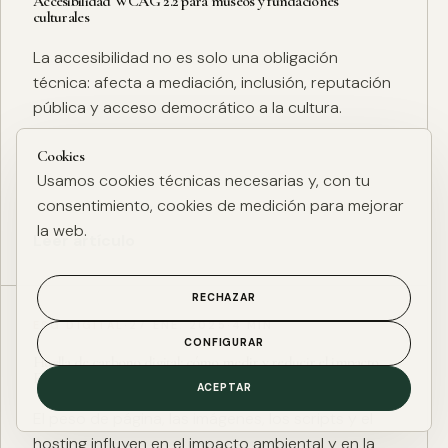
Accesibilidad WCAG 2.2 para museos y fundaciones
culturales
La accesibilidad no es solo una obligación
técnica: afecta a mediación, inclusión, reputación
pública y acceso democrático a la cultura.
Cookies
Usamos cookies técnicas necesarias y, con tu
consentimiento, cookies de medición para mejorar
la web.
Leer artículo
RECHAZAR
ESG DIGITAL
·
27 ENE. 2025
·
4 MIN
CONFIGURAR
Huella de carbono digital: cómo medir y reducir el impacto
ESG de una web
ACEPTAR
El peso de página, las imágenes, los scripts y el
hosting influyen en el impacto ambiental y en la