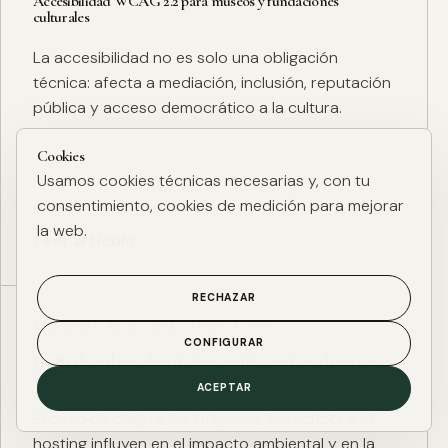
Accesibilidad WCAG 2.2 para museos y fundaciones
culturales
La accesibilidad no es solo una obligación
técnica: afecta a mediación, inclusión, reputación
pública y acceso democrático a la cultura.
Cookies
Usamos cookies técnicas necesarias y, con tu
consentimiento, cookies de medición para mejorar
la web.
Leer artículo
RECHAZAR
ESG DIGITAL
·
27 ENE. 2025
·
4 MIN
CONFIGURAR
Huella de carbono digital: cómo medir y reducir el impacto
ESG de una web
ACEPTAR
El peso de página, las imágenes, los scripts y el
hosting influyen en el impacto ambiental y en la