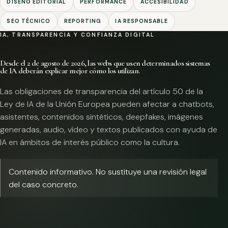
DISEÑO EDITORIAL
PERFORMANCE
ACCESIBILIDAD
SEO TÉCNICO
REPORTING
IA RESPONSABLE
IA, TRANSPARENCIA Y CONFIANZA DIGITAL
Desde el 2 de agosto de 2026, las webs que usen determinados sistemas
de IA deberán explicar mejor cómo los utilizan.
Las obligaciones de transparencia del artículo 50 de la
Ley de IA de la Unión Europea pueden afectar a chatbots,
asistentes, contenidos sintéticos, deepfakes, imágenes
generadas, audio, vídeo y textos publicados con ayuda de
IA en ámbitos de interés público como la cultura.
Contenido informativo. No sustituye una revisión legal
del caso concreto.