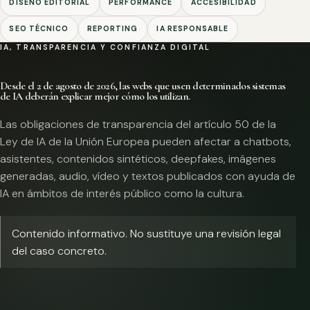
DISEÑO EDITORIAL
PERFORMANCE
ACCESIBILIDAD
SEO TÉCNICO
REPORTING
IA RESPONSABLE
IA, TRANSPARENCIA Y CONFIANZA DIGITAL
Desde el 2 de agosto de 2026, las webs que usen determinados sistemas
de IA deberán explicar mejor cómo los utilizan.
Las obligaciones de transparencia del artículo 50 de la
Ley de IA de la Unión Europea pueden afectar a chatbots,
asistentes, contenidos sintéticos, deepfakes, imágenes
generadas, audio, vídeo y textos publicados con ayuda de
IA en ámbitos de interés público como la cultura.
Contenido informativo. No sustituye una revisión legal
del caso concreto.