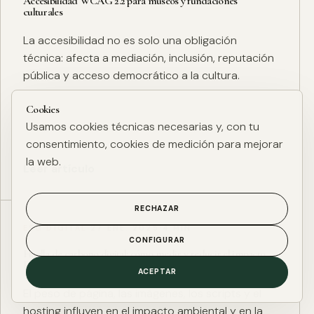
Accesibilidad WCAG 2.2 para museos y fundaciones
culturales
La accesibilidad no es solo una obligación
técnica: afecta a mediación, inclusión, reputación
pública y acceso democrático a la cultura.
Cookies
Usamos cookies técnicas necesarias y, con tu
consentimiento, cookies de medición para mejorar
la web.
Leer artículo
RECHAZAR
ESG DIGITAL
·
27 ENE. 2025
·
4 MIN
CONFIGURAR
Huella de carbono digital: cómo medir y reducir el impacto
ESG de una web
ACEPTAR
El peso de página, las imágenes, los scripts y el
hosting influyen en el impacto ambiental y en la