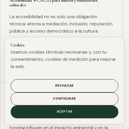
Accesibilidad WCAG 2.2 para museos y fundaciones
culturales
La accesibilidad no es solo una obligación
técnica: afecta a mediación, inclusión, reputación
pública y acceso democrático a la cultura.
Cookies
Usamos cookies técnicas necesarias y, con tu
consentimiento, cookies de medición para mejorar
la web.
Leer artículo
RECHAZAR
ESG DIGITAL
·
27 ENE. 2025
·
4 MIN
CONFIGURAR
Huella de carbono digital: cómo medir y reducir el impacto
ESG de una web
ACEPTAR
El peso de página, las imágenes, los scripts y el
hosting influyen en el impacto ambiental y en la