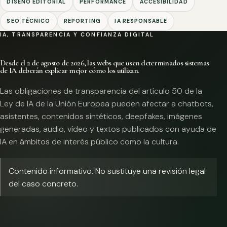
DISEÑO EDITORIAL
PERFORMANCE
ACCESIBILIDAD
SEO TÉCNICO
REPORTING
IA RESPONSABLE
IA, TRANSPARENCIA Y CONFIANZA DIGITAL
Desde el 2 de agosto de 2026, las webs que usen determinados sistemas
de IA deberán explicar mejor cómo los utilizan.
Las obligaciones de transparencia del artículo 50 de la
Ley de IA de la Unión Europea pueden afectar a chatbots,
asistentes, contenidos sintéticos, deepfakes, imágenes
generadas, audio, vídeo y textos publicados con ayuda de
IA en ámbitos de interés público como la cultura.
Contenido informativo. No sustituye una revisión legal
del caso concreto.