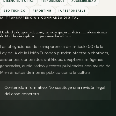
DISEÑO EDITORIAL
PERFORMANCE
ACCESIBILIDAD
SEO TÉCNICO
REPORTING
IA RESPONSABLE
IA, TRANSPARENCIA Y CONFIANZA DIGITAL
Desde el 2 de agosto de 2026, las webs que usen determinados sistemas
de IA deberán explicar mejor cómo los utilizan.
Las obligaciones de transparencia del artículo 50 de la
Ley de IA de la Unión Europea pueden afectar a chatbots,
asistentes, contenidos sintéticos, deepfakes, imágenes
generadas, audio, vídeo y textos publicados con ayuda de
IA en ámbitos de interés público como la cultura.
Contenido informativo. No sustituye una revisión legal
del caso concreto.